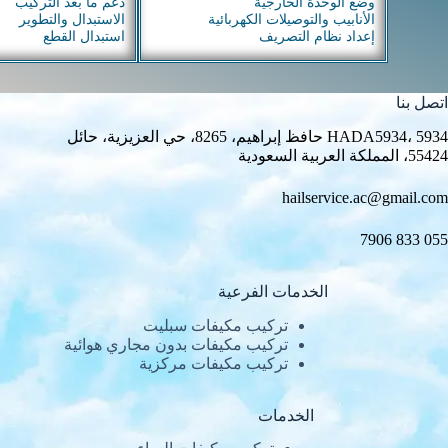
وضع الوحدة الخارجية
دعم ما بعد التركيب
الأنابيب والتوصيلات الكهربائية
الاستبدال والتطوير
إعداد نظام التصريف
استبدال القطع
اتصل بنا
HADA5934، 5934 حافظ إبراهيم، 8265، حي العزيزية، حائل
55424، المملكة العربية السعودية
hailservice.ac@gmail.com
055 833 7906
الخدمات الفرعية
تركيب مكيفات سبليت
تركيب مكيفات بدون مجاري هوائية
تركيب مكيفات مركزية
الخدمات