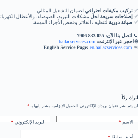
✅
تركيب مكيفات احترافي
لضمان التشغيل المثالي.
✅
إصلاحات سريعة
لحل مشكلات التبريد، الضوضاء، والأعطال الكهربائي
✅
صيانة دورية
لتنظيف الفلاتر وفحص الأجزاء المهمة.
📞
اتصل بنا الآن:
055 833 7906
🌐
احجز عبر الإنترنت:
hailacservices.com
English Service Page:
en.hailacservices.com
📅
اترك ردّاً
لن يتم نشر عنوان بريدك الإلكتروني.
الحقول الإلزامية مشار إليها بـ
*
*
*
الاسم
البريد الإلكتروني
*
أضف تعليقًا