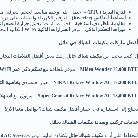
قدرة التبريد (BTU)
– احصل على وحدة مناسبة لحجم الغرفة، م
الضاغط العاكس (Inverter)
– لتوفير الكهرباء والحفاظ على درج
مقاومة للظروف المناخية
– اختر طرازات تتحمل
حرارة الصحراء
ميزات التحكم الذكي
– توفر
الطرازات الذكية Wi-Fi
إمكانية التحك
أفضل ماركات مكيفات الشباك في حائل
إذا كنت تبحث عن
مكيف شباك حائل
، إليك بعض
أفضل العلامات التجاري
Midea Wonder 18,000 BTU
– موفر للطاقة مع
تحكم ذكي عبر Wi-Fi
NIKAI Rotary Window AC 17,200 BTU
– خيار اقتصادي
بخاصية التب
Super General Rotary Window AC 18,000 BTU
– موثوق مع
استهل
تحتاج إلى استشارة في اختيار أفضل مكيف شباك؟
تواصل معنا الآن!
خدمات تركيب وصيانة مكيفات الشباك بحائل
للحفاظ على أداء
مكيف شباك حائل
بكفاءة عالية، توفر
il AC Services