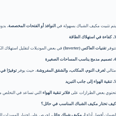
يتم تثبيت مكيف الشباك بسهولة في
النوافذ أو الفتحات المخصصة
، بدو
3. كفاءة في استهلاك الطاقة
تتوفر
تقنيات العاكس (Inverter)
في بعض الموديلات لتقليل استهلاك الك
4. تصميم مدمج يناسب المساحات الصغيرة
مثالي
لغرف النوم، المكاتب، والشقق المفروشة
، حيث يوفر
توفيرًا ف
5. تنقية الهواء إلى جانب التبريد
تحتوي بعض الطرازات على
فلاتر تنقية الهواء
التي تساعد في التخلص من
كيف تختار مكيف الشباك المناسب في حائل؟
لضمان أفضل أداء
لـ مكيف شباك حائل
، احرص على اختيار المميزات التا