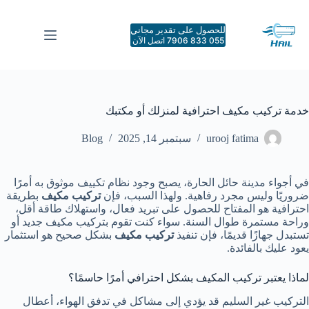
لتجاوز
لى
للحصول على تقدير مجاني
لمحتوى
055 833 7906 اتصل الآن
خدمة تركيب مكيف احترافية لمنزلك أو مكتبك
urooj fatima
سبتمبر 14, 2025
Blog
في أجواء مدينة حائل الحارة، يصبح وجود نظام تكييف موثوق به أمرًا
ضروريًا وليس مجرد رفاهية. ولهذا السبب، فإن
تركيب مكيف
بطريقة
احترافية هو المفتاح للحصول على تبريد فعال، واستهلاك طاقة أقل،
وراحة مستمرة طوال السنة. سواء كنت تقوم بتركيب مكيف جديد أو
تستبدل جهازًا قديمًا، فإن تنفيذ
تركيب مكيف
بشكل صحيح هو استثمار
يعود عليك بالفائدة.
لماذا يعتبر تركيب المكيف بشكل احترافي أمرًا حاسمًا؟
التركيب غير السليم قد يؤدي إلى مشاكل في تدفق الهواء، أعطال